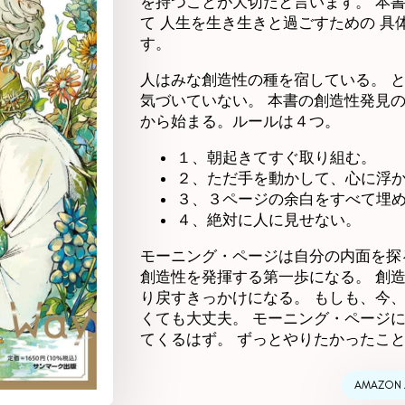
を持つことが大切だと言います。 本
て 人生を生き生きと過ごすための 具
す。
人はみな創造性の種を宿している。 
気づいていない。 本書の創造性発見の
から始まる。ルールは４つ。
１、朝起きてすぐ取り組む。
２、ただ手を動かして、心に浮
３、３ページの余白をすべて埋
４、絶対に人に見せない。
モーニング・ページは自分の内面を探
創造性を発揮する第一歩になる。 創
り戻すきっかけになる。 もしも、今
くても大丈夫。 モーニング・ページ
てくるはず。 ずっとやりたかったこ
AMAZON 